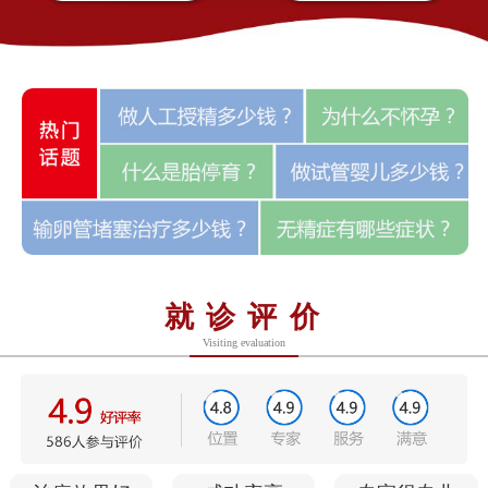
就诊评价
Visiting evaluation