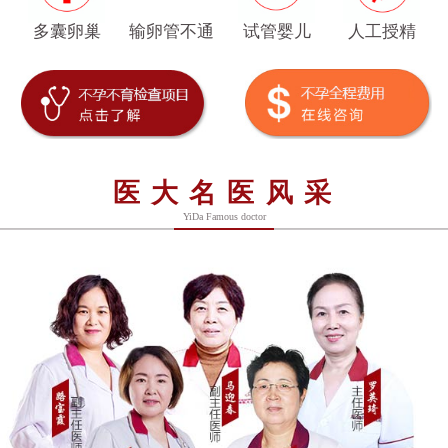
多囊卵巢
输卵管不通
试管婴儿
人工授精
医大名医风采
YiDa Famous doctor