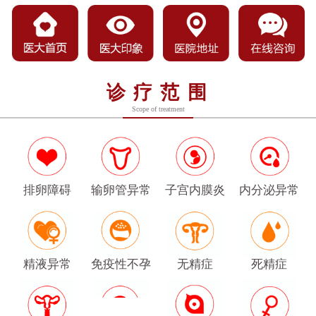
诊疗范围
Scope of treatment
排卵障碍
输卵管异常
子宫内膜炎
内分泌异常
精液异常
免疫性不孕
无精症
死精症