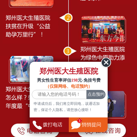
郑州医大生殖医院
男女性生育率评估
198
元-免挂号费
（仅限网络、电话预约）
申请成功后，我们将立即回电，该通话加
密，保证个人隐私，请您放心接听！
拨打电话
悄悄提问