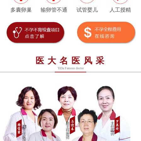
多囊卵巢
输卵管不通
试管婴儿
人工授精
医大名医风采
YiDa Famous doctor