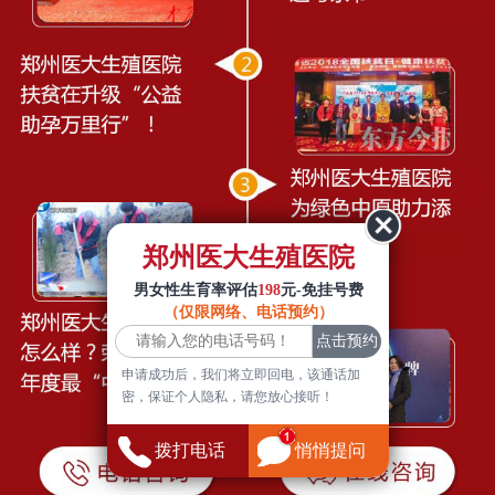
郑州医大生殖医院
男女性生育率评估
198
元-免挂号费
（仅限网络、电话预约）
申请成功后，我们将立即回电，该通话加
密，保证个人隐私，请您放心接听！
拨打电话
悄悄提问