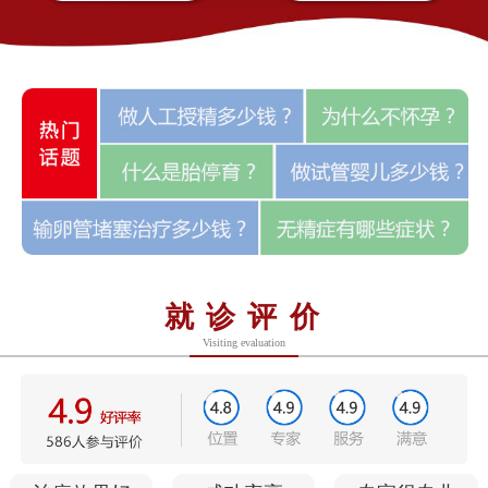
就诊评价
Visiting evaluation