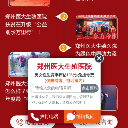
郑州医大生殖医院
男女性生育率评估
198
元-免挂号费
（仅限网络、电话预约）
申请成功后，我们将立即回电，该通话加
密，保证个人隐私，请您放心接听！
拨打电话
悄悄提问