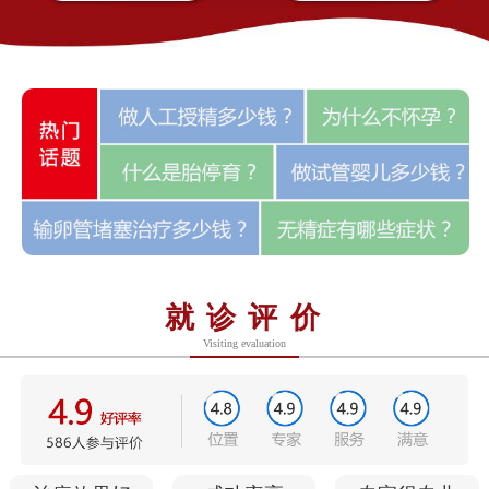
就诊评价
Visiting evaluation