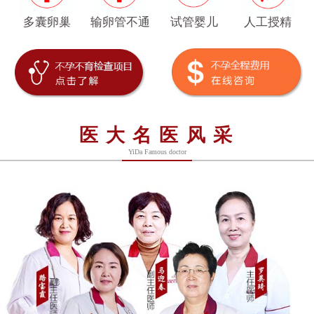
多囊卵巢
输卵管不通
试管婴儿
人工授精
医大名医风采
YiDa Famous doctor