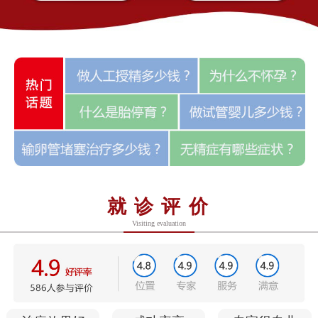
就诊评价
Visiting evaluation