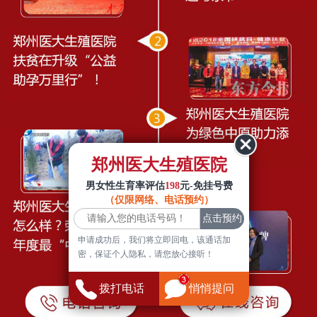
郑州医大生殖医院
男女性生育率评估
198
元-免挂号费
（仅限网络、电话预约）
申请成功后，我们将立即回电，该通话加
密，保证个人隐私，请您放心接听！
拨打电话
悄悄提问