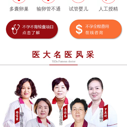
多囊卵巢
输卵管不通
试管婴儿
人工授精
医大名医风采
YiDa Famous doctor