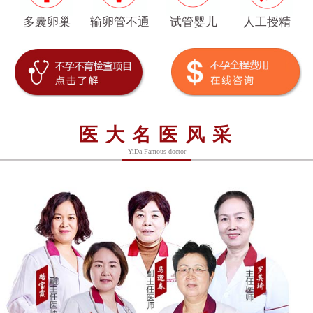
多囊卵巢
输卵管不通
试管婴儿
人工授精
医大名医风采
YiDa Famous doctor