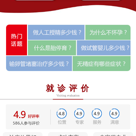
就诊评价
Visiting evaluation