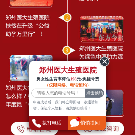
郑州医大生殖医院
男女性生育率评估
198
元-免挂号费
（仅限网络、电话预约）
申请成功后，我们将立即回电，该通话加
密，保证个人隐私，请您放心接听！
拨打电话
悄悄提问