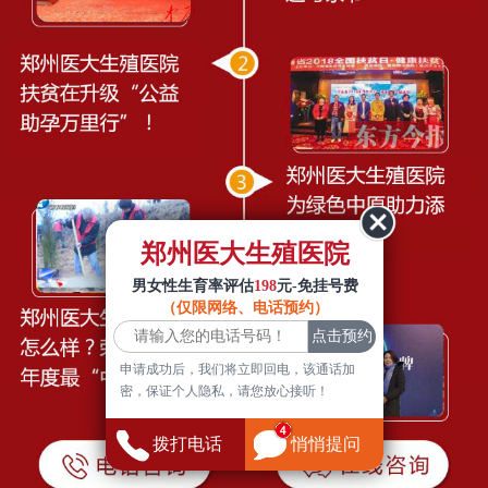
郑州医大生殖医院
男女性生育率评估
198
元-免挂号费
（仅限网络、电话预约）
申请成功后，我们将立即回电，该通话加
密，保证个人隐私，请您放心接听！
拨打电话
悄悄提问