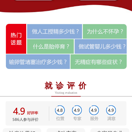
就诊评价
Visiting evaluation