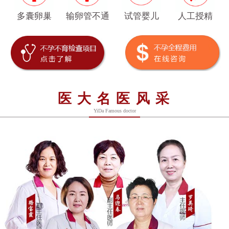
多囊卵巢
输卵管不通
试管婴儿
人工授精
医大名医风采
YiDa Famous doctor