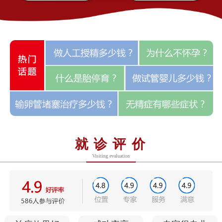
就诊评价
Visiting evaluation