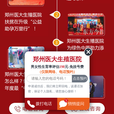
郑州医大生殖医院
男女性生育率评估
198
元-免挂号费
（仅限网络、电话预约）
申请成功后，我们将立即回电，该通话加
密，保证个人隐私，请您放心接听！
拨打电话
悄悄提问