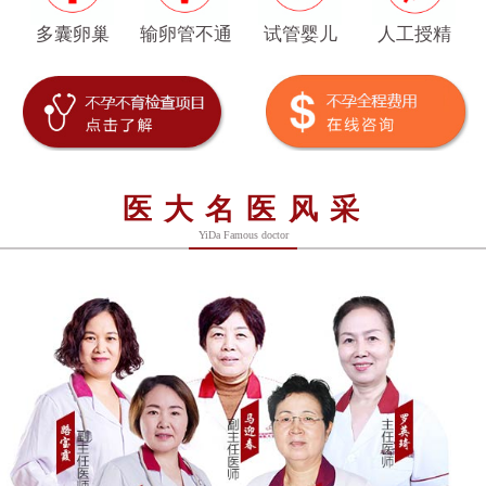
多囊卵巢
输卵管不通
试管婴儿
人工授精
医大名医风采
YiDa Famous doctor