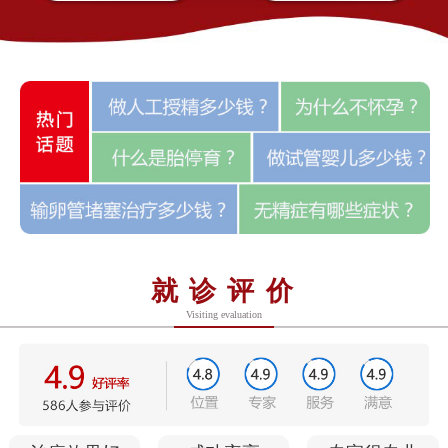
就诊评价
Visiting evaluation