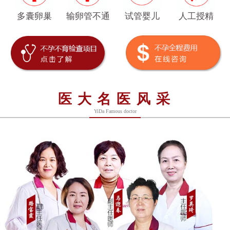
多囊卵巢
输卵管不通
试管婴儿
人工授精
医大名医风采
YiDa Famous doctor