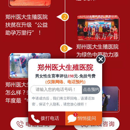
郑州医大生殖医院
男女性生育率评估
198
元-免挂号费
（仅限网络、电话预约）
申请成功后，我们将立即回电，该通话加
密，保证个人隐私，请您放心接听！
拨打电话
悄悄提问