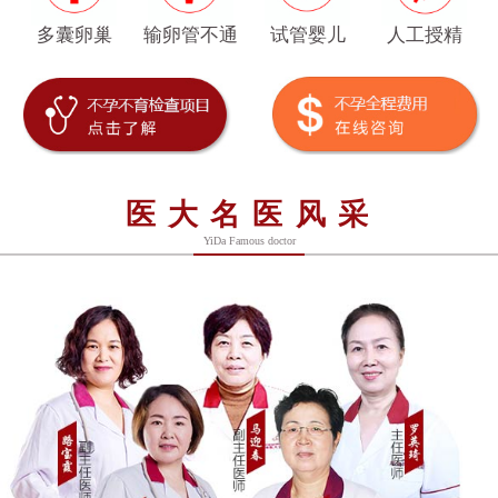
多囊卵巢
输卵管不通
试管婴儿
人工授精
医大名医风采
YiDa Famous doctor