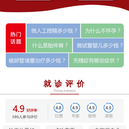
就诊评价
Visiting evaluation