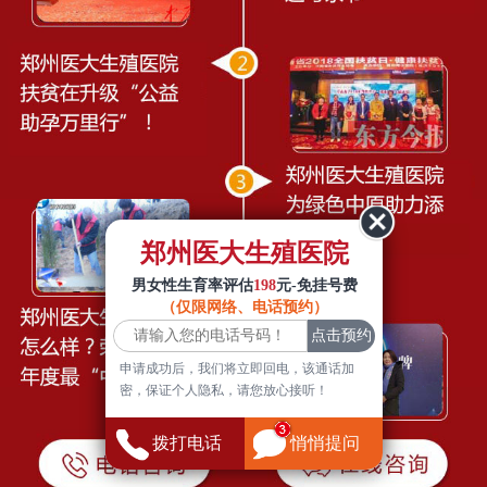
郑州医大生殖医院
男女性生育率评估
198
元-免挂号费
（仅限网络、电话预约）
申请成功后，我们将立即回电，该通话加
密，保证个人隐私，请您放心接听！
拨打电话
悄悄提问