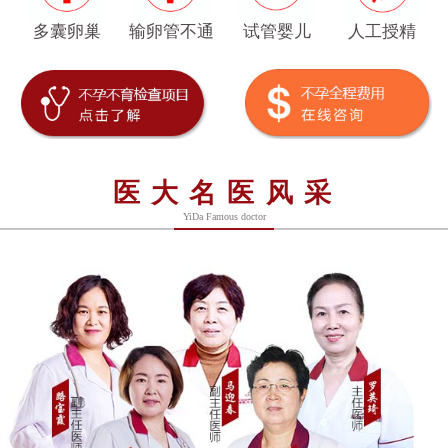
多囊卵巢
输卵管不通
试管婴儿
人工授精
医大名医风采
YiDa Famous doctor