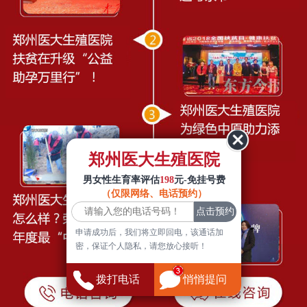
郑州医大生殖医院
男女性生育率评估
198
元-免挂号费
（仅限网络、电话预约）
申请成功后，我们将立即回电，该通话加
密，保证个人隐私，请您放心接听！
拨打电话
悄悄提问