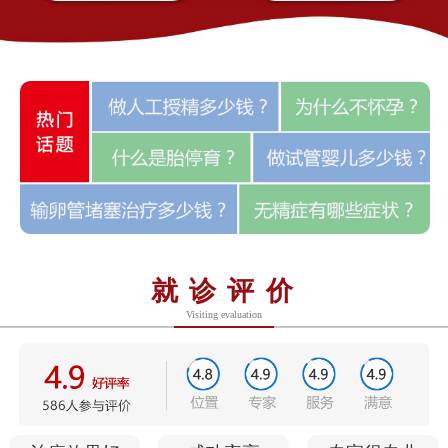
就诊评价
Visiting evaluation