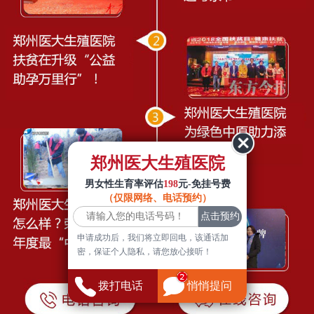
郑州医大生殖医院
男女性生育率评估
198
元-免挂号费
（仅限网络、电话预约）
申请成功后，我们将立即回电，该通话加
密，保证个人隐私，请您放心接听！
拨打电话
悄悄提问