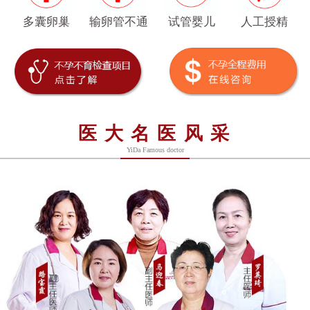
多囊卵巢
输卵管不通
试管婴儿
人工授精
医大名医风采
YiDa Famous doctor