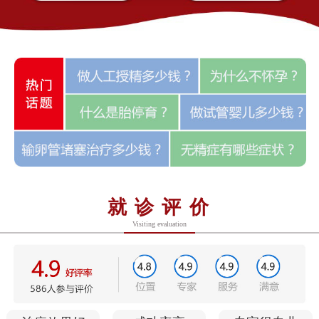
就诊评价
Visiting evaluation