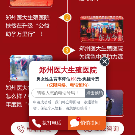
郑州医大生殖医院
男女性生育率评估
198
元-免挂号费
（仅限网络、电话预约）
申请成功后，我们将立即回电，该通话加
密，保证个人隐私，请您放心接听！
拨打电话
悄悄提问