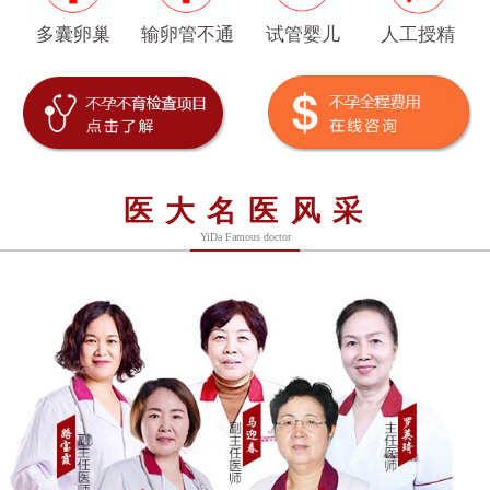
多囊卵巢
输卵管不通
试管婴儿
人工授精
医大名医风采
YiDa Famous doctor