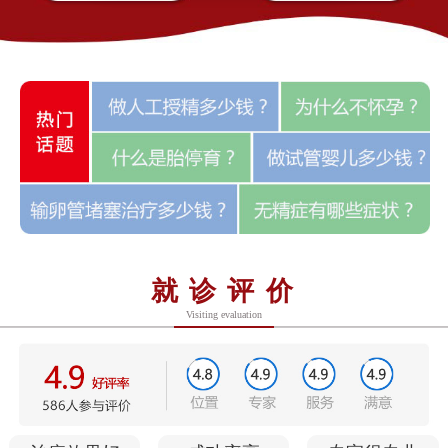
就诊评价
Visiting evaluation