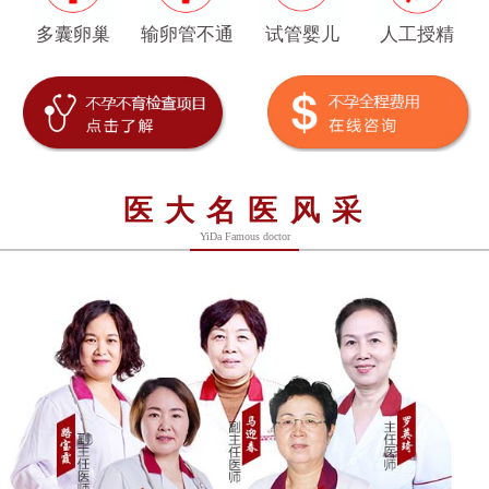
多囊卵巢
输卵管不通
试管婴儿
人工授精
医大名医风采
YiDa Famous doctor