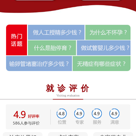
就诊评价
Visiting evaluation