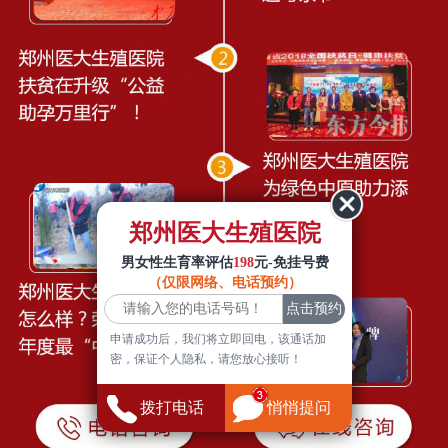
郑州医大生殖医院
男女性生育率评估
198
元-免挂号费
（仅限网络、电话预约）
申请成功后，我们将立即回电，该通话加
密，保证个人隐私，请您放心接听！
拨打电话
悄悄提问