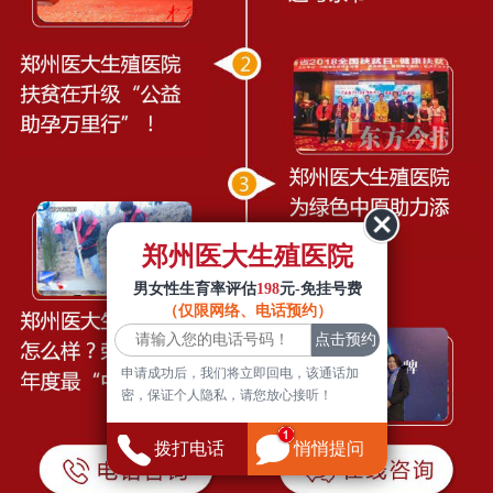
郑州医大生殖医院
男女性生育率评估
198
元-免挂号费
（仅限网络、电话预约）
申请成功后，我们将立即回电，该通话加
密，保证个人隐私，请您放心接听！
拨打电话
悄悄提问