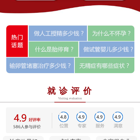
就诊评价
Visiting evaluation