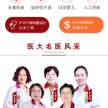
多囊卵巢
输卵管不通
试管婴儿
人工授精
医大名医风采
YiDa Famous doctor