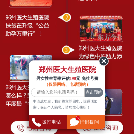
郑州医大生殖医院
男女性生育率评估
198
元-免挂号费
（仅限网络、电话预约）
申请成功后，我们将立即回电，该通话加
密，保证个人隐私，请您放心接听！
拨打电话
悄悄提问