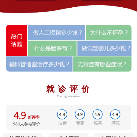
就诊评价
Visiting evaluation