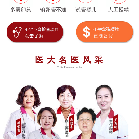
多囊卵巢
输卵管不通
试管婴儿
人工授精
医大名医风采
YiDa Famous doctor