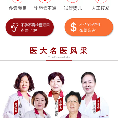
多囊卵巢
输卵管不通
试管婴儿
人工授精
医大名医风采
YiDa Famous doctor