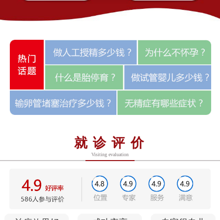
就诊评价
Visiting evaluation