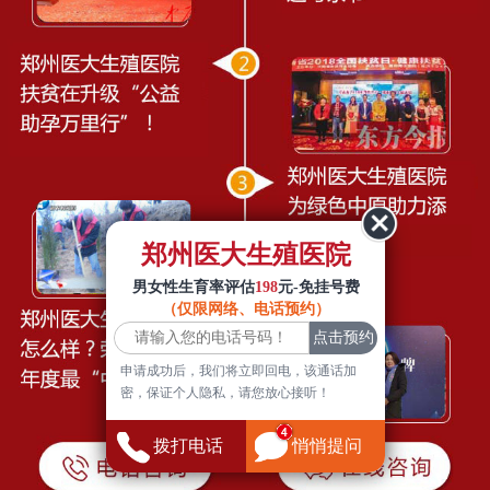
郑州医大生殖医院
男女性生育率评估
198
元-免挂号费
（仅限网络、电话预约）
申请成功后，我们将立即回电，该通话加
密，保证个人隐私，请您放心接听！
拨打电话
悄悄提问