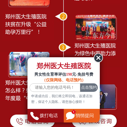
郑州医大生殖医院
男女性生育率评估
198
元-免挂号费
（仅限网络、电话预约）
申请成功后，我们将立即回电，该通话加
密，保证个人隐私，请您放心接听！
拨打电话
悄悄提问