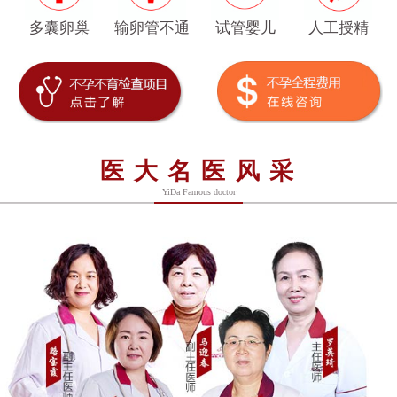
多囊卵巢
输卵管不通
试管婴儿
人工授精
医大名医风采
YiDa Famous doctor