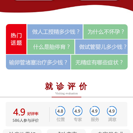
就诊评价
Visiting evaluation